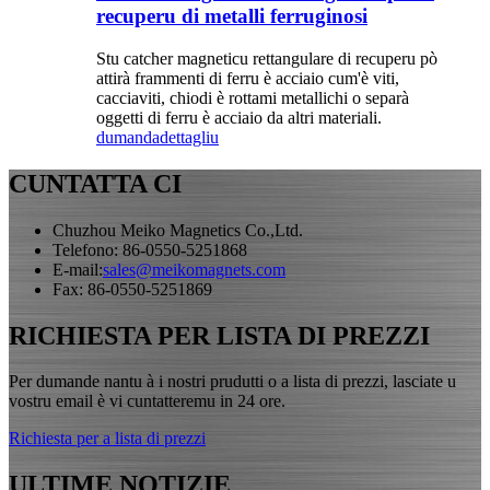
recuperu di metalli ferruginosi
Stu catcher magneticu rettangulare di recuperu pò
attirà frammenti di ferru è acciaio cum'è viti,
cacciaviti, chiodi è rottami metallichi o separà
oggetti di ferru è acciaio da altri materiali.
dumanda
dettagliu
CUNTATTA CI
Chuzhou Meiko Magnetics Co.,Ltd.
Telefono: 86-0550-5251868
E-mail:
sales@meikomagnets.com
Fax: 86-0550-5251869
RICHIESTA PER LISTA DI PREZZI
Per dumande nantu à i nostri prudutti o a lista di prezzi, lasciate u
vostru email è vi cuntatteremu in 24 ore.
Richiesta per a lista di prezzi
ULTIME NOTIZIE