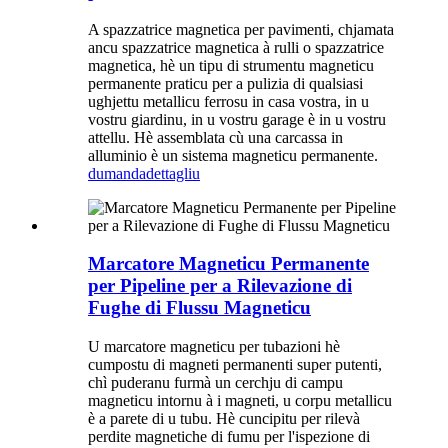
A spazzatrice magnetica per pavimenti, chjamata
ancu spazzatrice magnetica à rulli o spazzatrice
magnetica, hè un tipu di strumentu magneticu
permanente praticu per a pulizia di qualsiasi
ughjettu metallicu ferrosu in casa vostra, in u
vostru giardinu, in u vostru garage è in u vostru
attellu. Hè assemblata cù una carcassa in
alluminio è un sistema magneticu permanente.
dumanda
dettagliu
Marcatore Magneticu Permanente
per Pipeline per a Rilevazione di
Fughe di Flussu Magneticu
U marcatore magneticu per tubazioni hè
cumpostu di magneti permanenti super putenti,
chì puderanu furmà un cerchju di campu
magneticu intornu à i magneti, u corpu metallicu
è a parete di u tubu. Hè cuncipitu per rilevà
perdite magnetiche di fumu per l'ispezione di