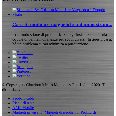
Cassetti modulari magnetichi à doppiu stratu...
In a pruduzzione di prefabbricazione, l'installazione furnia
coppie di pannelli di altezze per scopi diversi. In questu casu,
hè un prublema cumu minimizà a pruduzzione...
© Copyright - Chuzhou Meiko Magnetics Co., Ltd. db2020. Tutti i
diritti riservati.
Prodotti caldi
Pianu di u situ
AMP Mobile
Magneti in vasettu
,
Magneti di neodimiu
,
Profilu di