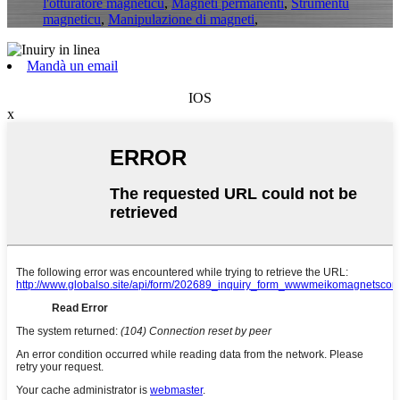
l'otturatore magneticu
,
Magneti permanenti
,
Strumentu
magneticu
,
Manipulazione di magneti
,
Mandà un email
IOS
x