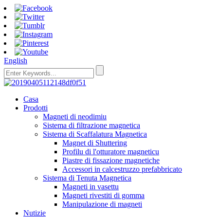
English
Casa
Prodotti
Magneti di neodimiu
Sistema di filtrazione magnetica
Sistema di Scaffalatura Magnetica
Magnet di Shuttering
Profilu di l'otturatore magneticu
Piastre di fissazione magnetiche
Accessori in calcestruzzo prefabbricato
Sistema di Tenuta Magnetica
Magneti in vasettu
Magneti rivestiti di gomma
Manipulazione di magneti
Nutizie