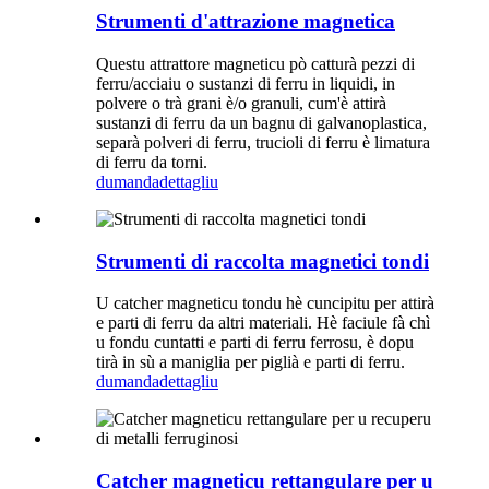
Strumenti d'attrazione magnetica
Questu attrattore magneticu pò catturà pezzi di
ferru/acciaiu o sustanzi di ferru in liquidi, in
polvere o trà grani è/o granuli, cum'è attirà
sustanzi di ferru da un bagnu di galvanoplastica,
separà polveri di ferru, trucioli di ferru è limatura
di ferru da torni.
dumanda
dettagliu
Strumenti di raccolta magnetici tondi
U catcher magneticu tondu hè cuncipitu per attirà
e parti di ferru da altri materiali. Hè faciule fà chì
u fondu cuntatti e parti di ferru ferrosu, è dopu
tirà in sù a maniglia per piglià e parti di ferru.
dumanda
dettagliu
Catcher magneticu rettangulare per u