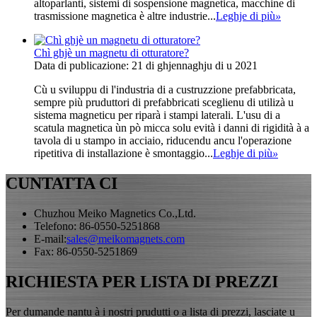
altoparlanti, sistemi di sospensione magnetica, macchine di
trasmissione magnetica è altre industrie...
Leghje di più
»
Chì ghjè un magnetu di otturatore?
Data di publicazione: 21 di ghjennaghju di u 2021
Cù u sviluppu di l'industria di a custruzzione prefabbricata,
sempre più pruduttori di prefabbricati sceglienu di utilizà u
sistema magneticu per riparà i stampi laterali. L'usu di a
scatula magnetica ùn pò micca solu evità i danni di rigidità à a
tavola di u stampo in acciaio, riducendu ancu l'operazione
ripetitiva di installazione è smontaggio...
Leghje di più
»
CUNTATTA CI
Chuzhou Meiko Magnetics Co.,Ltd.
Telefono: 86-0550-5251868
E-mail:
sales@meikomagnets.com
Fax: 86-0550-5251869
RICHIESTA PER LISTA DI PREZZI
Per dumande nantu à i nostri prudutti o a lista di prezzi, lasciate u