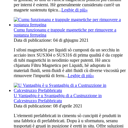
per interni è esterni. Hè generalmente cunsideratu cum'è un
magnete sustenutu tipicu...
Leghje di più
»
Cumu funzionanu e trappule magnetiche per rimuovere a
sustanza ferrugina
Data di publicazione: 04 di ghjugnu 2021
I sifoni magnetichi per liquidi sò cumposti da un secchiu in
acciaio inox SUS304 o SUS316 di prima qualità è da coppie
di tubi magnetichi in neodimio super putenti. Hè ancu
chjamatu Filtru Magneticu per Liquidi, hè adupratu in
materiali fluidi, semi-fluidi è altri fluidi cù diverse viscosità per
rimuovere l'impurità di ferru...
Leghje di più
»
U Vantaghju è u Svantaghju di a Custruzzione in
Calcestruzzo Prefabbricatu
Data di publicazione: 08 d'aprile 2021
L'elementi prefabbricati in cimentu sò cuncipiti è prudutti in
una fabbrica di prefabbricati. Dopu à u sformatura, seranu
trasportati è gruati in pusizione è eretti in situ. Offre suluzioni