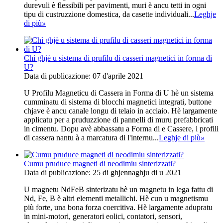
durevuli è flessibili per pavimenti, muri è ancu tetti in ogni
tipu di custruzzione domestica, da casette individuali...
Leghje
di più
»
Chì ghjè u sistema di prufilu di casseri magnetici in forma di
U?
Data di publicazione: 07 d'aprile 2021
U Profilu Magneticu di Cassera in Forma di U hè un sistema
cumminatu di sistema di blocchi magnetici integrati, buttone
chjave è ancu canale longu di telaio in acciaio. Hè largamente
applicatu per a pruduzzione di pannelli di muru prefabbricati
in cimentu. Dopu avè abbassatu a Forma di e Cassere, i profili
di cassera nantu à a marcatura di l'internu...
Leghje di più
»
Cumu pruduce magneti di neodimiu sinterizzati?
Data di publicazione: 25 di ghjennaghju di u 2021
U magnetu NdFeB sinterizatu hè un magnetu in lega fattu di
Nd, Fe, B è altri elementi metallichi. Hè cun u magnetismu
più forte, una bona forza coercitiva. Hè largamente adupratu
in mini-motori, generatori eolici, contatori, sensori,