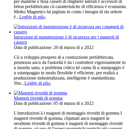
per mantene è fissà casseri di ringhiere laterali è accessori di
béton prefabbricatu cù caratteristiche di efficienza è ecunumia.
Meiko Magnetics hà pigliatu in contu i bisogni di stu settore
è...
Leghje di più
»
Istruzzioni di manutenzione è di sicurezza per i magneti di
cassero
Data di publicazione: 20 di marzu di u 2022
Cù u sviluppu prusperu di a custruzzione prefabbricata,
prumossa ancu da l'autorità è da i custruttori vigorosamente in
u mondu sanu, u prublema criticu hè cumu fà u stampaggio è
u sstampaggio in modu flessibile è efficiente, per realizà a
pruduzzione industrializzata, intelligente è standardizata.
Shu...
Leghje di più
»
Magneti rivestiti di gomma
Data di publicazione: 05 di marzu di u 2022
L'introduzioni à i magneti di montaggio rivestiti di gomma I
magneti rivestiti di gomma, chjamati ancu magneti in
neodimio rivestiti di gomma è magneti di montaggio rivestiti
di gomma, sò unu di l'arnesi magnetichi pratichi più cumuni