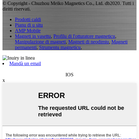
© Copyright - Chuzhou Meiko Magnetics Co., Ltd. db2020. Tutti i
diritti riservati.
Prodotti caldi
Pianu di u situ
AMP Mobile
Magneti in vasettu
,
Profilu di l'otturatore magneticu
,
Manipulazione di magneti
,
Magneti di neodimiu
,
Magneti
permanenti
,
Strumentu magneticu
,
Mandà un email
IOS
x