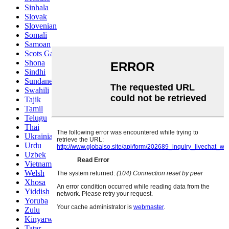
Sinhala
Slovak
Slovenian
Somali
Samoan
Scots Gaelic
Shona
Sindhi
Sundanese
Swahili
Tajik
Tamil
Telugu
Thai
Ukrainian
Urdu
Uzbek
Vietnamese
Welsh
Xhosa
Yiddish
Yoruba
Zulu
Kinyarwanda
Tatar