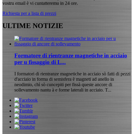
vostru email è vi cuntatteremu in 24 ore.
Richiesta per a lista di prezzi
ULTIME NOTIZIE
Formatore di rientranze magnetiche in acciaio
per u fissaggio di L...
I formatori di rientranze magnetiche in acciaio sò fatti di pezzi
d'acciaio in forma di semisfera è magneti ad anello in
neodimio, chì sò cuncepiti per fissà queste ancore di
sollevamento nantu à e forme laterali in acciaio. T...