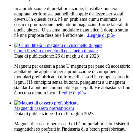
In a pruduzzione di prefabbricazione, l'installazione era
aduprata per furnisce pannelli di coppie d'altezze per scopi
diversi. In questu casu, hè un prublema cumu minimizà u
costu di pruduzzione mettendu in magazzinu forme laterali di
quelle altezze. U sistema modulare magneticu à doppiu stratu
hè una pruposta flessibile è efficiente ...
Leghje di più
»
Cumu liberà u magnetu di cuscinettu di pane
Data di publicazione: 26 di maghju di u 2023
Magnetu per casseri a pane U magnetu per pane cù accessorio
adattatore hè applicatu per a pruduzzione di cumpunenti
modulari prefabbricati, cù forme di casseri in compensatu o in
legnu. Hè cuncipitu senza buttone, paragunatu à u magnetu
standard à buttone cummutabile push/pull. Hè abbastanza finu
è occupa menu u locu...
Leghje di più
»
Magnet di cassero prefabbricatu
Data di publicazione: 15 di ferraghju 2023
Magneti di cassero per casseri di béton prefabbricatu I sistemi
magnetichi sò preferiti in l'industria di u béton prefabbricatu