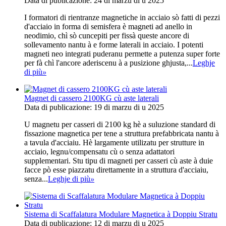
Data di publicazione: 24 di marzu di u 2025
I formatori di rientranze magnetiche in acciaio sò fatti di pezzi
d'acciaio in forma di semisfera è magneti ad anello in
neodimio, chì sò cuncepiti per fissà queste ancore di
sollevamento nantu à e forme laterali in acciaio. I potenti
magneti neo integrati puderanu permette a putenza super forte
per fà chì l'ancore aderiscenu à a pusizione ghjusta,...
Leghje
di più
»
Magnet di cassero 2100KG cù aste laterali
Data di publicazione: 19 di marzu di u 2025
U magnetu per casseri di 2100 kg hè a suluzione standard di
fissazione magnetica per tene a struttura prefabbricata nantu à
a tavula d'acciaiu. Hè largamente utilizatu per strutture in
acciaio, legnu/compensatu cù o senza adattatori
supplementari. Stu tipu di magneti per casseri cù aste à duie
facce pò esse piazzatu direttamente in a struttura d'acciaiu,
senza...
Leghje di più
»
Sistema di Scaffalatura Modulare Magnetica à Doppiu Stratu
Data di publicazione: 12 di marzu di u 2025