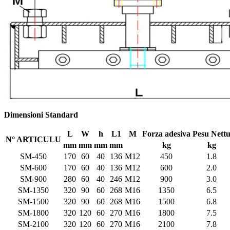
Dimensioni Standard
L
W
h
L1
M
Forza adesiva
Pesu Nett
N° ARTICULU
mm
mm
mm
mm
kg
kg
SM-450
170
60
40
136
M12
450
1.8
SM-600
170
60
40
136
M12
600
2.0
SM-900
280
60
40
246
M12
900
3.0
SM-1350
320
90
60
268
M16
1350
6.5
SM-1500
320
90
60
268
M16
1500
6.8
SM-1800
320
120
60
270
M16
1800
7.5
SM-2100
320
120
60
270
M16
2100
7.8