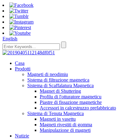
English
Casa
Prodotti
Magneti di neodimiu
Sistema di filtrazione magnetica
Sistema di Scaffalatura Magnetica
Magnet di Shuttering
Profilu di l'otturatore magneticu
Piastre di fissazione magnetiche
Accessori in calcestruzzo prefabbricato
Sistema di Tenuta Magnetica
Magneti in vasettu
Magneti rivestiti di gomma
Manipulazione di magneti
Nutizie