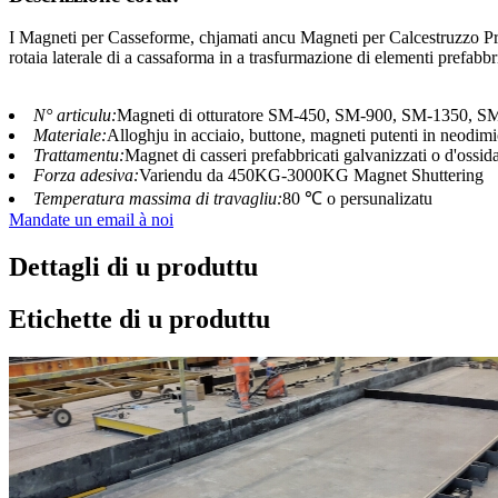
I Magneti per Casseforme, chjamati ancu Magneti per Calcestruzzo Pref
rotaia laterale di a cassaforma in a trasfurmazione di elementi prefabb
N° articulu:
Magneti di otturatore SM-450, SM-900, SM-1350, 
Materiale:
Alloghju in acciaio, buttone, magneti putenti in neodim
Trattamentu:
Magnet di casseri prefabbricati galvanizzati o d'ossid
Forza adesiva:
Variendu da 450KG-3000KG Magnet Shuttering
Temperatura massima di travagliu:
80 ℃ o persunalizatu
Mandate un email à noi
Dettagli di u produttu
Etichette di u produttu