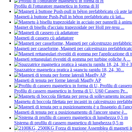
Profilu di l'otturatore magneticu in forma di H
Magneti à buttone Push-Pull in béton prefabbricatu cù lati...
Magnet di bisellu d'acciaiu trapezoidale per Holl pre-tesu ...
Magneti di cassero cù adattatore
Magneti per casseforme, Magneti per calcestruzzo prefabbricato
Magneti rettangulari rivestiti di gomma per turbine eoliche A ...
Spazzatrice magnetica pratica à sganciu rapidu 18, 24, 30...
Magneti di tenuta per forme laterali Magfly AP
Profilu di cassero magneticu in forma di U, U60 Cassero Pr...
Magnetu di boccola filettata per incastri in calcestruzzo prefabbr
Magneti di tenuta per u pusizionamentu di l'ancore sparse è...
Sistema di prufilu di cassero magneticu di lunghezza 0,5 m