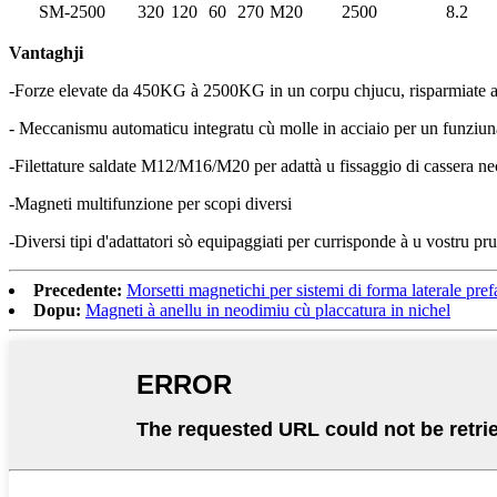
SM-2500
320
120
60
270
M20
2500
8.2
Vantaghji
-Forze elevate da 450KG à 2500KG in un corpu chjucu, risparmiate as
- Meccanismu automaticu integratu cù molle in acciaio per un funziun
-Filettature saldate M12/M16/M20 per adattà u fissaggio di cassera ne
-Magneti multifunzione per scopi diversi
-Diversi tipi d'adattatori sò equipaggiati per currisponde à u vostru pr
Precedente:
Morsetti magnetichi per sistemi di forma laterale pref
Dopu:
Magneti à anellu in neodimiu cù placcatura in nichel