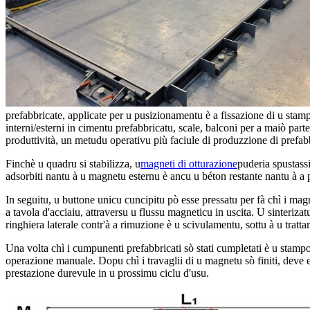
prefabbricate, applicate per u pusizionamentu è a fissazione di u stampo
interni/esterni in cimentu prefabbricatu, scale, balconi per a maiò par
produttività, un metudu operativu più faciule di produzzione di prefabbr
Finchè u quadru si stabilizza, u
magneti di otturazione
puderia spustassi
adsorbiti nantu à u magnetu esternu è ancu u béton restante nantu à a 
In seguitu, u buttone unicu cuncipitu pò esse pressatu per fà chì i ma
a tavola d'acciaiu, attraversu u flussu magneticu in uscita. U sinteriz
ringhiera laterale contr'à a rimuzione è u scivulamentu, sottu à u tratt
Una volta chì i cumpunenti prefabbricati sò stati cumpletati è u stampo
operazione manuale. Dopu chì i travaglii di u magnetu sò finiti, deve
prestazione durevule in u prossimu ciclu d'usu.