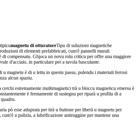
tipicu
magnetu di otturatore
Tipu di suluzioni magnetiche
produzioni di elementi prefabbricati, cum'è pannelli murali
nu è di compensatu. Ghjoca un novu rolu criticu per offre una maggiore
ule d'acciaio, in particulare per a tavola basculante.
i u magnetu è di u lettu in questu passu, pulendu i materiali ferrosi
enza alcun spaziu.
rerà cerchi estremamente multimagnetici trà u bloccu magneticu emersu è
stantemente è fermamente di sustegnu per riparà u prufilu di a
u quadru.
aria pò esse aduprata per tirà u buttone per liberà u magnetu per
 cum'è a pulizia, a lubrificazione antiruggine per mantene una