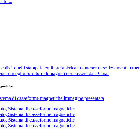
tu ...
agnetiche