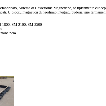
abbricato, Sistema di Casseforme Magnetiche, sò tipicamente cuncepiti 
ricati. U bloccu magneticu di neodimio integratu puderia tene fermamente
SM-1800, SM-2100, SM-2500
io
azione nera