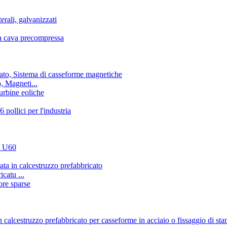
, Magneti...
icatu ...