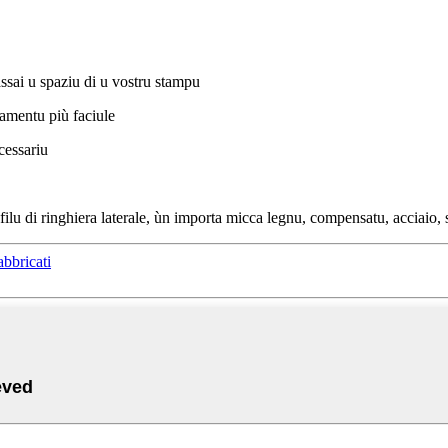
sai u spaziu di u vostru stampu
amentu più faciule
cessariu
ufilu di ringhiera laterale, ùn importa micca legnu, compensatu, acciaio,
abbricati