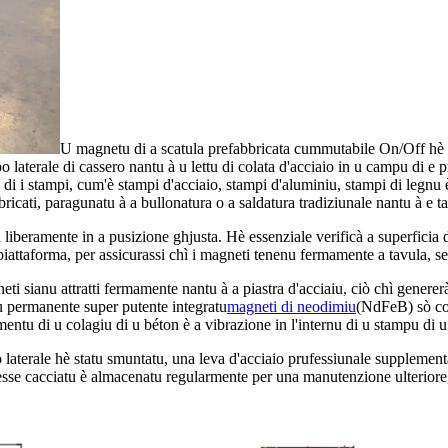
U magnetu di a scatula prefabbricata cummutabile On/Off hè 
 laterale di cassero nantu à u lettu di colata d'acciaio in u campu di e 
te di i stampi, cum'è stampi d'acciaio, stampi d'aluminiu, stampi di leg
icati, paragunatu à a bullonatura o a saldatura tradiziunale nantu à e tav
 liberamente in a pusizione ghjusta. Hè essenziale verificà a superficia d
piattaforma, per assicurassi chì i magneti tenenu fermamente a tavula, s
gneti sianu attratti fermamente nantu à a piastra d'acciaiu, ciò chì gene
atu permanente super putente integratu
magneti di neodimiu
(NdFeB) sò con
amentu di u colagiu di u béton è a vibrazione in l'internu di u stampu di 
 laterale hè statu smuntatu, una leva d'acciaio prufessiunale supplement
 esse cacciatu è almacenatu regularmente per una manutenzione ulteriore,