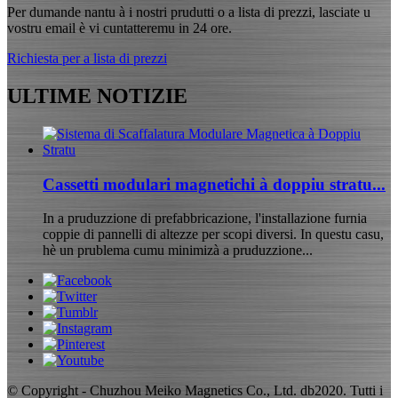
Per dumande nantu à i nostri prudutti o a lista di prezzi, lasciate u
vostru email è vi cuntatteremu in 24 ore.
Richiesta per a lista di prezzi
ULTIME NOTIZIE
Cassetti modulari magnetichi à doppiu stratu...
In a pruduzzione di prefabbricazione, l'installazione furnia
coppie di pannelli di altezze per scopi diversi. In questu casu,
hè un prublema cumu minimizà a pruduzzione...
© Copyright - Chuzhou Meiko Magnetics Co., Ltd. db2020. Tutti i