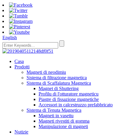
English
Casa
Prodotti
Magneti di neodimiu
Sistema di filtrazione magnetica
Sistema di Scaffalatura Magnetica
Magnet di Shuttering
Profilu di l'otturatore magneticu
Piastre di fissazione magnetiche
Accessori in calcestruzzo prefabbricato
Sistema di Tenuta Magnetica
Magneti in vasettu
Magneti rivestiti di gomma
Manipulazione di magneti
Nutizie