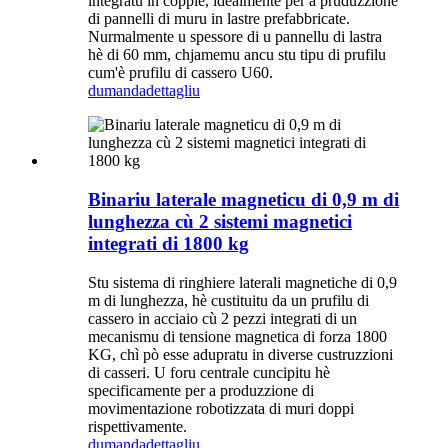
integratu in coppie, idealmente per a pruduzzione
di pannelli di muru in lastre prefabbricate.
Nurmalmente u spessore di u pannellu di lastra
hè di 60 mm, chjamemu ancu stu tipu di prufilu
cum'è prufilu di cassero U60.
dumanda
dettagliu
Binariu laterale magneticu di 0,9 m di
lunghezza cù 2 sistemi magnetici
integrati di 1800 kg
Stu sistema di ringhiere laterali magnetiche di 0,9
m di lunghezza, hè custituitu da un prufilu di
cassero in acciaio cù 2 pezzi integrati di un
mecanismu di tensione magnetica di forza 1800
KG, chì pò esse adupratu in diverse custruzzioni
di casseri. U foru centrale cuncipitu hè
specificamente per a produzzione di
movimentazione robotizzata di muri doppi
rispettivamente.
dumanda
dettagliu