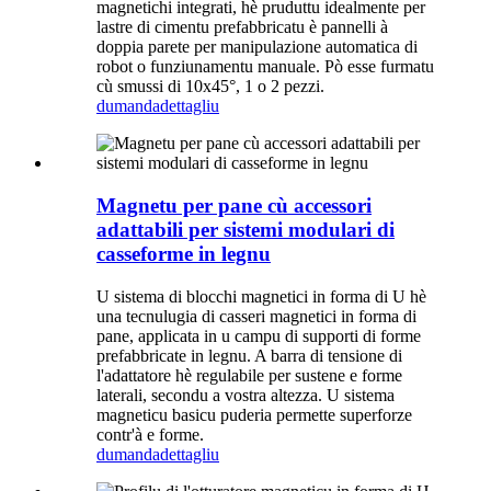
magnetichi integrati, hè pruduttu idealmente per
lastre di cimentu prefabbricatu è pannelli à
doppia parete per manipulazione automatica di
robot o funziunamentu manuale. Pò esse furmatu
cù smussi di 10x45°, 1 o 2 pezzi.
dumanda
dettagliu
Magnetu per pane cù accessori
adattabili per sistemi modulari di
casseforme in legnu
U sistema di blocchi magnetici in forma di U hè
una tecnulugia di casseri magnetici in forma di
pane, applicata in u campu di supporti di forme
prefabbricate in legnu. A barra di tensione di
l'adattatore hè regulabile per sustene e forme
laterali, secondu a vostra altezza. U sistema
magneticu basicu puderia permette superforze
contr'à e forme.
dumanda
dettagliu