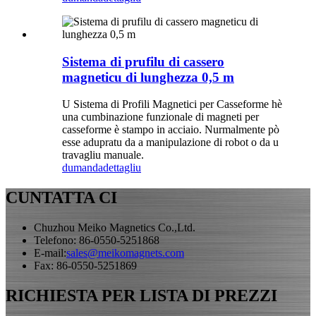
Sistema di prufilu di cassero
magneticu di lunghezza 0,5 m
U Sistema di Profili Magnetici per Casseforme hè
una cumbinazione funzionale di magneti per
casseforme è stampo in acciaio. Nurmalmente pò
esse adupratu da a manipulazione di robot o da u
travagliu manuale.
dumanda
dettagliu
CUNTATTA CI
Chuzhou Meiko Magnetics Co.,Ltd.
Telefono: 86-0550-5251868
E-mail:
sales@meikomagnets.com
Fax: 86-0550-5251869
RICHIESTA PER LISTA DI PREZZI