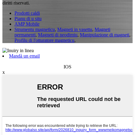
diritti riservati.
Prodotti caldi
Pianu di u situ
AMP Mobile
Strumentu magneticu
,
Magneti in vasettu
,
Magneti
permanenti
,
Magneti di neodimiu
,
Manipulazione di magneti
,
Profilu di l'otturatore magneticu
,
Mandà un email
IOS
x