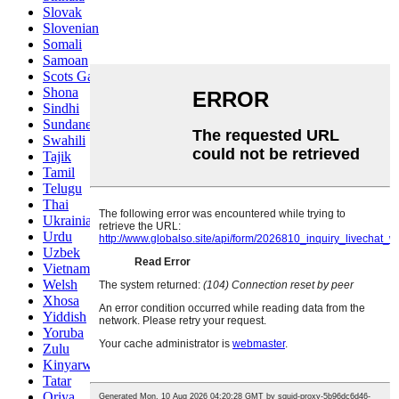
Slovak
Slovenian
Somali
Samoan
Scots Gaelic
Shona
Sindhi
Sundanese
Swahili
Tajik
Tamil
Telugu
Thai
Ukrainian
Urdu
Uzbek
Vietnamese
Welsh
Xhosa
Yiddish
Yoruba
Zulu
Kinyarwanda
Tatar
Oriya